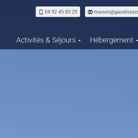
04 92 45 83 29
maison@gaudissar
Activités & Séjours
Hébergement