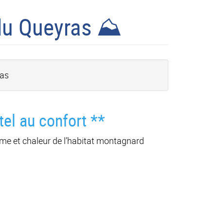
du Queyras ⛰️
ras
el au confort **
lme et chaleur de l’habitat montagnard