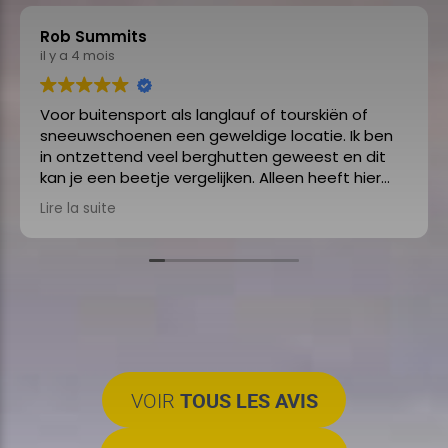
Isabelle Van Calster
il y a 5 mois
Excellente terrasse ensoleillée et accueil extra.
VOIR
TOUS LES AVIS